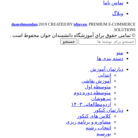
تماس باما
وبلاگ
daneshmandan
2019 CREATED BY
idjavan
. PREMIUM E-COMMERCE
SOLUTIONS.
© تمامی حقوق براي آموزشگاه دانشمندان جوان محفوظ است .
جستجو
منو
دسته بندی ها
دپارتمان آموزش
ابتدایی
آموزش نقاشی
متوسطه اول
متوسطه دوره دوم
تیزهوشان
اردومطالعاتی ۱۴۰۳
دپارتمان کنکور
کلاس های کنکور
مشاوره و برنامه ریزی
انتخاب رشته
بورسیه