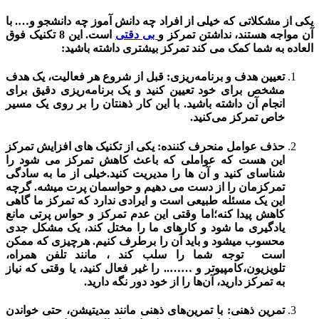
یکی از مشکلاتی که خیلی از افراد چه دانش آموز چه دانشجو و…. با
آن مواجه هستند، نداشتن تمرکز و
بی دقتی
است. این 8 تکنیک فوق
العاده به شما کمک می کند تمرکز بیشتری داشته باشید:
تعیین هدف و برنامه‌ریزی: قبل از شروع هر فعالیت، یک هدف
مشخص برای خود تعیین کنید و یک برنامه‌ریزی دقیق برای
انجام آن داشته باشید. با این کار ذهنتان را بر روی یک مسیر
خاص تمرکز می‌کنید.
حذف عوامل منحرف کننده: یکی از تکنیک های افزایش تمرکز
این هست که عواملی که باعث کاهش تمرکز می شود را
شناسای کنید و آن ها را مدیریت کنید.خیلی از ما به سادگی
تمرکزمان را از دست می دهیم و حواسمان پرت میشه. گرچه
این یک مسئله طبیعی است و ایرادی ندارد که تمرکز ما گاهی
کاهش پیدا کنه؛اما وقتی این عدم تمرکز و حواس پرتی مانع
یادگیری ما شود و کارهای ما را مختل کند، یک مشکل جدی
محسوب میشود و باید آن را برطرف کنیم. هرچیزی که ممکن
است توجه شما را سلب کند ، مانند تلفن همراه،
تلویزیون،کامپیوتر و …….. را غیر فعال کنید، یا وقتی که نیاز
به تمرکز دارید، آن‌ها را از خود دور نگه دارید.
تمرین ذهنی: با تمرین‌های ذهنی مانند مدیتیشن، حتی خواندن