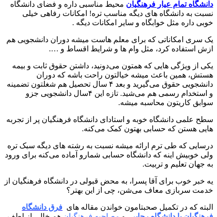
دانشگاه تمام عیار فرهنگیان
محیط مناسبی داره و فضای دانشگاه
نسبت به دانشگاه های دیگه مناسب تره! امکانات رفاهی خیلی
خوبی داره مثل خوابگاه و سایر امکانات دیگه .
یک سری امکاناتی که برای معلم هاست میشه دوران دانشجویی هم
ازش استفاده کرد، مثل وام ها و شرایط اقساط و ….
یکی از ویژگی هایی که همتون می‌دونید، داشتن حقوق ثابت و بیمه
هستش، همین باعث میشه خیالتون راحت باشه که دوران
دانشجویی حقوق می‌گیرید و بعد ۴ سال تحصیل هم شغلتون تضمینه
و استخدام رسمی هم می‌شید. تازه این ۴سال دانشجویی جزو
سوابق کاریتون محاسبه میشه.
سطح علمی دانشگاه خوبه و استادای دانشگاه فرهنگیان پر از تجربه
هایی هستن که حسابی بهتون کمک می‌کنه.
درسایی که طی ترم ارائه میشه نسبت به رشته های دیگه سبک تره
ولی خوبیش اینه که دانشگاه حسابی شمارو آماده می‌کنه برای ورود
به جهان تعلیم و تربیت.
یه خبر خوب برای آقا پسرا، به محض قبولی در دانشگاه فرهنگیان از
خدمت سربازی معاف می‌شن، چی از این بهتر؟
البته که در تکمیل صحبتامون خواندن مقاله های
فرق دانشگاه
فرهنگیان با دانشگاه رجایی
و
مصاحبه فرهنگیان
هم خالی از لطف