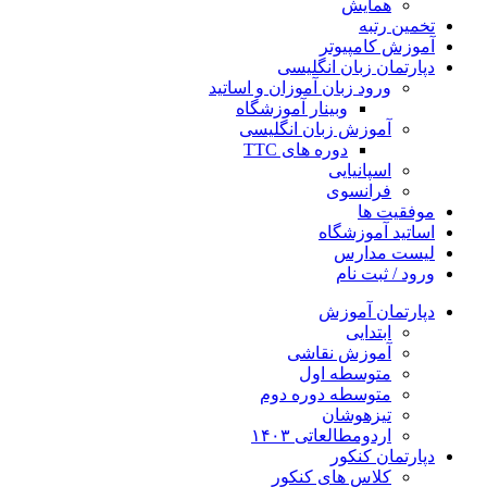
همایش
تخمین رتبه
آموزش کامپیوتر
دپارتمان زبان انگلیسی
ورود زبان آموزان و اساتید
وبینار آموزشگاه
آموزش زبان انگلیسی
دوره های TTC
اسپانیایی
فرانسوی
موفقیت ها
اساتید آموزشگاه
لیست مدارس
ورود / ثبت نام
دپارتمان آموزش
ابتدایی
آموزش نقاشی
متوسطه اول
متوسطه دوره دوم
تیزهوشان
اردومطالعاتی ۱۴۰۳
دپارتمان کنکور
کلاس های کنکور