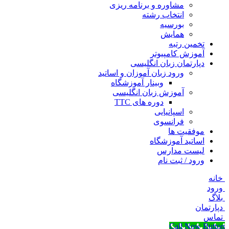
مشاوره و برنامه ریزی
انتخاب رشته
بورسیه
همایش
تخمین رتبه
آموزش کامپیوتر
دپارتمان زبان انگلیسی
ورود زبان آموزان و اساتید
وبینار آموزشگاه
آموزش زبان انگلیسی
دوره های TTC
اسپانیایی
فرانسوی
موفقیت ها
اساتید آموزشگاه
لیست مدارس
ورود / ثبت نام
خانه
ورود
بلاگ
دپارتمان
تماس
Call Now Button