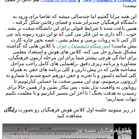
نیست!
این همه مزایا گفتیم اما چندسالی میشه که تقاضا برای ورود به
دانشگاه فرهنگیان چندبرابر شده و فضای رقابتی شکل گرفته ،
همین باعث شده تا شرایط قبولی برای این دانشگاه سخت تر بشه .
خوب ، اگه داری به این فکر می کنی که تو این دوره زمونه باید چی
کار کنی تا به رویات برسی و معلم بشی ، غصه نخور چاره کارت
پیش ماست!
آموزشگاه دانشمندان جوان
با کلاس هایی که گذاشته
مشکل شمارو حل می کنه، کلاس های هوش و استعداد معلمی
برای آمادگی هرچی بیشتر شما برای این مرحله آزمون فرهنگیان،
مشاوره و برنامه ریزی دقیق ،راهنمایی های کامل راجب مراحل
مصاحبه هایی که در پیش دارین و کلی برنامه های خفن به همراه
کلی اساتید دلسوز و با تجربه و خفن دورهم جمع شدیم تا شمارو به
آرزوتون برسونیم، توی این مسیر سخت ما حسابی کنارتونیم تا
رویاتون به واقعیت بدل بشه ، پس بیکار نشین و از همین حالا برای
رسیدن به هدفت بجنگ ! تا آخر این مسیر کنارتیم و تا معلمت نکنیم
تنهات نمیذاریم!
در زیر میتونید جلسه اول کلاس هوش فرهنگیان رو بصورت
رایگان
مشاهده کنید