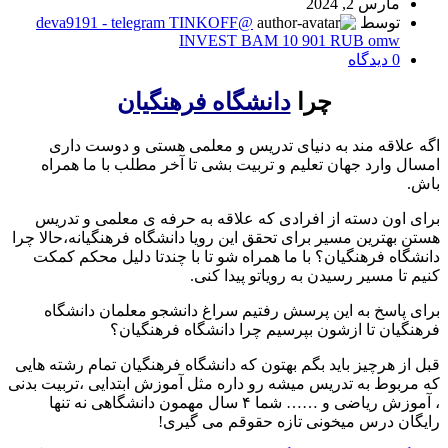
مارس 2, 2024
توسط
@deva9191 - telegram TINKOFF
INVEST BAM 10 901 RUB omw
0
دیدگاه
چرا
دانشگاه فرهنگیان
اگه علاقه مند به دنیای تدریس و معلمی هستی و دوست داری
امسال وارد جهان تعلیم و تربیت بشی تا آخر مطلب با ما همراه
باش.
برای اون دسته از افرادی که علاقه به حرفه ی معلمی و تدریس
هستن بهترین مسیر برای تحقق این رویا دانشگاه فرهنگیانه،حالا چرا
دانشگاه فرهنگیان؟ با ما همراه شو تا با چندتا دلیل محکم کمکت
کنیم تا مسیر رسیدن به رویاتو پیدا کنی.
برای پاسخ به این پرسش رفتیم سراغ دانشجو معلمان دانشگاه
فرهنگیان تا ازشون بپرسیم چرا دانشگاه فرهنگیان؟
قبل از هرچیز باید بگم بهتون که دانشگاه فرهنگیان تمام رشته هایی
که مربوط به تدریس میشه رو داره مثل آموزش ابتدایی ،تربیت بدنی
، آموزش ریاضی و …… شما ۴ سال مهمون دانشگاهی نه تنها
رایگان درس میخونی تازه حقوقم می گیری!