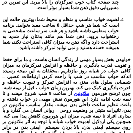
چند صفحه کتاب خوب تمرکزتان را بالا ببرید. این تمرین در
مسیریابی دقیق ذهن شما بسیار موثر است.
اهمیت خواب مناسب و منظم و محیط شما: بهترین حالت این
است که شما هر شب حداقل 8 ساعت مفید بخوابید. برنامه
خواب منظمی داشته باشید و هر شب سر ساعت مشخصی به
رختخواب بروید. ذهن شما هم مانند بدنتان نیاز شدید به
استراحت دارد و اگه ذهن به میزان کافی استراحت نکند، شما
همیشه خسته هستید و نمی توانید تمرکز داشته باشید.
خوابیدن بخش بسیار مهمی از زندگی انسان هاست، و ما برای حفظ
و تقویت قدرت یادگیری و حافظه و افزایش تمرکزمان به میزان
کافی خواب در شبانه روز نیازداریم .محققان به این نتیجه رسیده
اندکه خواب مناسب در شب با راحت کردن ارتباطات عصبی –
شیمیایی سلول های مغز، به افزایش تمرکز و تقویت حافظه و
قدرت یادگیری کمک می کند. بهترین زمان خواب ، قبل از نیمه ‌شبه.
چون ترشح هورمون
ملاتونین
از ساعت 9 شب شروع میشه و تا
نیمه شب ادامه دارد. این هورمون نقش مهمی در خواب داشته و
باعث تنظیم ساعت داخلی بدن میشه. مقدار مناسب ملاتونین در
بدن، تاثیرات مثبتی بر وضعیت روحی – روانی انسان می گذارد و با
بیداری افراد تا نیمه ‌شب، میزان این هورمون کاهش پیدا می کنه.
همچنین یکی ازدلایل اهمیت خواب شبانه با توجه به اثر ملاتونین بر
روی سیستم ایمنی بدن، بالا بردن سیستم ایمنی بدن در برابر
بیماری ‌هاست. پس به راحتی میشه گفت که خواب کافی، تاثیر