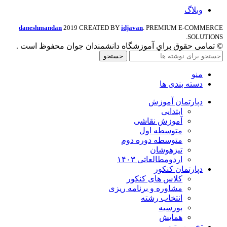
وبلاگ
daneshmandan
2019 CREATED BY
idjavan
. PREMIUM E-COMMERCE
SOLUTIONS.
© تمامی حقوق براي آموزشگاه دانشمندان جوان محفوظ است .
جستجو
منو
دسته بندی ها
دپارتمان آموزش
ابتدایی
آموزش نقاشی
متوسطه اول
متوسطه دوره دوم
تیزهوشان
اردومطالعاتی ۱۴۰۳
دپارتمان کنکور
کلاس های کنکور
مشاوره و برنامه ریزی
انتخاب رشته
بورسیه
همایش
تخمین رتبه