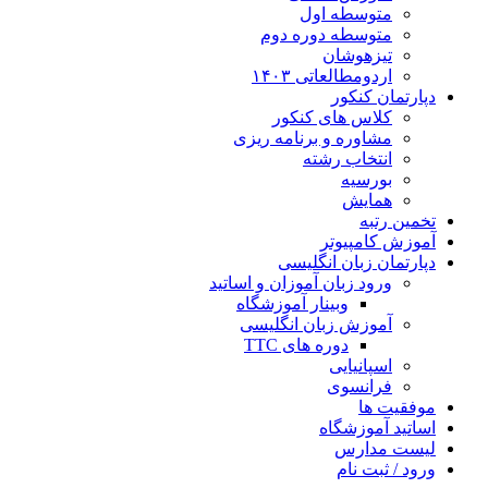
متوسطه اول
متوسطه دوره دوم
تیزهوشان
اردومطالعاتی ۱۴۰۳
دپارتمان کنکور
کلاس های کنکور
مشاوره و برنامه ریزی
انتخاب رشته
بورسیه
همایش
تخمین رتبه
آموزش کامپیوتر
دپارتمان زبان انگلیسی
ورود زبان آموزان و اساتید
وبینار آموزشگاه
آموزش زبان انگلیسی
دوره های TTC
اسپانیایی
فرانسوی
موفقیت ها
اساتید آموزشگاه
لیست مدارس
ورود / ثبت نام