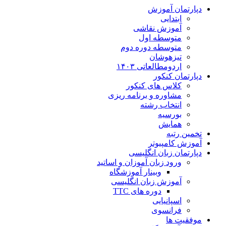
دپارتمان آموزش
ابتدایی
آموزش نقاشی
متوسطه اول
متوسطه دوره دوم
تیزهوشان
اردومطالعاتی ۱۴۰۳
دپارتمان کنکور
کلاس های کنکور
مشاوره و برنامه ریزی
انتخاب رشته
بورسیه
همایش
تخمین رتبه
آموزش کامپیوتر
دپارتمان زبان انگلیسی
ورود زبان آموزان و اساتید
وبینار آموزشگاه
آموزش زبان انگلیسی
دوره های TTC
اسپانیایی
فرانسوی
موفقیت ها