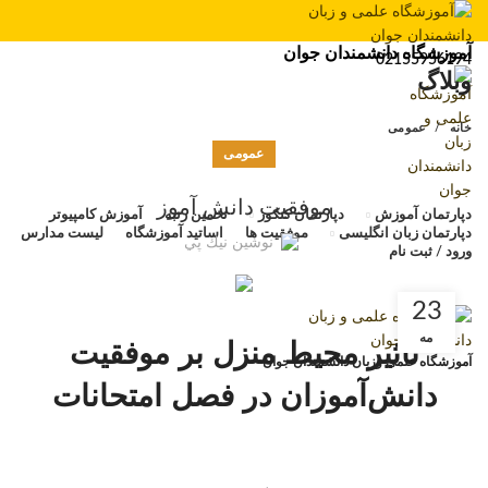
آموزشگاه دانشمندان جوان
02155956194
وبلاگ
اب
خانه
عمومی
آم
عمومی
مت
موفقیت دانش آموز
دپارتمان آموزش
دپارتمان کنکور
تخمین رتبه
آموزش کامپیوتر
مت
دپارتمان زبان انگلیسی
موفقیت ها
اساتید آموزشگاه
لیست مدارس
نوشين نيك پي
ورود / ثبت نام
تی
ارد
23
مه
تأثیر محیط منزل بر موفقیت
آموزشگاه علمی وزبان دانشمندان جوان
ور
دانش‌آموزان در فصل امتحانات
وب
آم
دور