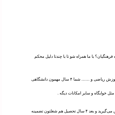
رهنگیان؟ با ما همراه شو تا با چندتا دلیل محکم
قبل از هرچیز باید بگم بهتون که دانشگاه فرهنگیان تمام رشته هایی که مربوط به تدریس میشه رو داره مثل آموزش ابتدایی ،تربیت بدنی ، آموزش ریاضی و …… شما ۴ سال مهمون دانشگاهی
ل خوابگاه و سایر امکانات دیگه .
یکی از ویژگی هایی که همتون می‌دونید، داشتن حقوق ثابت و بیمه هستش، همین باعث میشه خیالتون راحت باشه که دوران دانشجویی حقوق می‌گیرید و بعد ۴ سال تحصیل هم شغلتون تضمینه