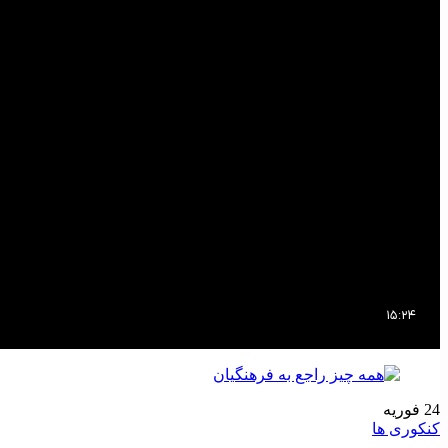
24
فوریه
کنکوری ها