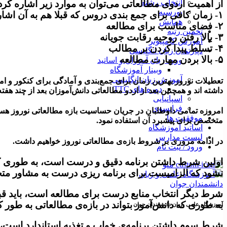
انتخاب رشته
از اهمیت اردوی مطالعاتی می‌توان به موارد زیر اشاره کرد
بورسیه
۱- زمان کافی برای جمع بندی دروس که قبلا هم به آن اشاره کردیم
همایش
۲- فضای مناسب برای مطالعه
تخمین رتبه
۳- بالا رفتن روحیه رقابت جویانه
آموزش کامپیوتر
۴- تسلط پیدا کردن بر مطالب
دپارتمان زبان انگلیسی
۵- بالا بردن مهارت مطالعه
ورود زبان آموزان و اساتید
وبینار آموزشگاه
آموزش زبان انگلیسی
تعطیلات نوروز بهترین زمان برای جمع‌بندی و آمادگی برای کنکور و 
دوره های TTC
داشته اند و همچنین بعد از اردو مطالعاتی دانش‌آموزان بعد از چند هفت
اسپانیایی
فرانسوی
امروزه تمامی داوطلبان در جریان حساسیت بازه مطالعاتی نوروز هستند 
موفقیت ها
متخصص برای پیشبرد آن استفاده نمود.
اساتید آموزشگاه
لیست مدارس
در ادامه مروری بر شروط بازه‌ی مطالعاتی نوروز خواهیم داشت.
ورود / ثبت نام
اولین شرط داشتن برنامه دقیق و درست است، به طوری ک
منو
نشود که الزامیست برای برنامه ریزی درست به مشاور م
شرط دیگر انتخاب منابع درست برای مطالعه است، باید قبل ا
به طوری که دانش‌آموز بتواند در بازه‌ی مطالعاتی به طور 
آموزشگاه علمی وزبان دانشمندان جوان
شرط سوم داشتن برنامه‌ی خواب و تغذیه استاندارد است، ان