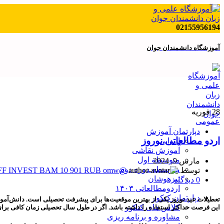
02155956194
آموزشگاه دانشمندان جوان
28
فوریه
عمومی
دپارتمان آموزش
اردو مطالعاتی نوروز
ابتدایی
آموزش نقاشی
متوسطه اول
مارس 9, 2024
متوسطه دوره دوم
توسط
@deva9191 - telegram TINKOFF INVEST BAM 10 901 RUB omw
تیزهوشان
0
دیدگاه
اردومطالعاتی ۱۴۰۳
دپارتمان کنکور
تعطیلات عید نوروز یکی از بهترین موقعیت‌ها برای پیشرفت تحصیلی است. دانش‌آموزا
کلاس های کنکور
این فرصت حداکثر استفاده را داشته باشد. اگر در طول سال تحصیلی زمان کافی بر
مشاوره و برنامه ریزی