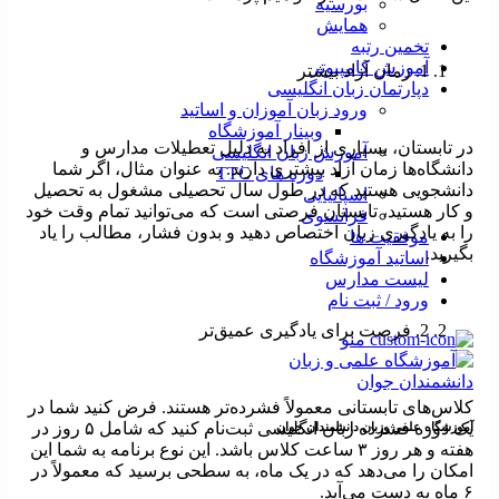
بورسیه
همایش
تخمین رتبه
آموزش کامپیوتر
1. زمان آزاد بیشتر
دپارتمان زبان انگلیسی
ورود زبان آموزان و اساتید
وبینار آموزشگاه
در تابستان، بسیاری از افراد به دلیل تعطیلات مدارس و
آموزش زبان انگلیسی
دانشگاه‌ها زمان آزاد بیشتری دارند. به عنوان مثال، اگر شما
دوره های TTC
دانشجویی هستید که در طول سال تحصیلی مشغول به تحصیل
اسپانیایی
و کار هستید، تابستان فرصتی است که می‌توانید تمام وقت خود
فرانسوی
را به یادگیری زبان اختصاص دهید و بدون فشار، مطالب را یاد
موفقیت ها
بگیرید.
اساتید آموزشگاه
لیست مدارس
ورود / ثبت نام
2. فرصت برای یادگیری عمیق‌تر
منو
کلاس‌های تابستانی معمولاً فشرده‌تر هستند. فرض کنید شما در
یک دوره فشرده زبان انگلیسی ثبت‌نام کنید که شامل ۵ روز در
آموزشگاه علمی وزبان دانشمندان جوان
هفته و هر روز ۳ ساعت کلاس باشد. این نوع برنامه به شما این
امکان را می‌دهد که در یک ماه، به سطحی برسید که معمولاً در
۶ ماه به دست می‌آید.