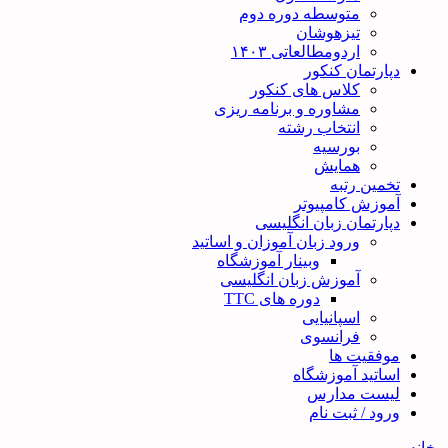
متوسطه دوره دوم
تیزهوشان
اردومطالعاتی ۱۴۰۳
دپارتمان کنکور
کلاس های کنکور
مشاوره و برنامه ریزی
انتخاب رشته
بورسیه
همایش
تخمین رتبه
آموزش کامپیوتر
دپارتمان زبان انگلیسی
ورود زبان آموزان و اساتید
وبینار آموزشگاه
آموزش زبان انگلیسی
دوره های TTC
اسپانیایی
فرانسوی
موفقیت ها
اساتید آموزشگاه
لیست مدارس
ورود / ثبت نام
خانه