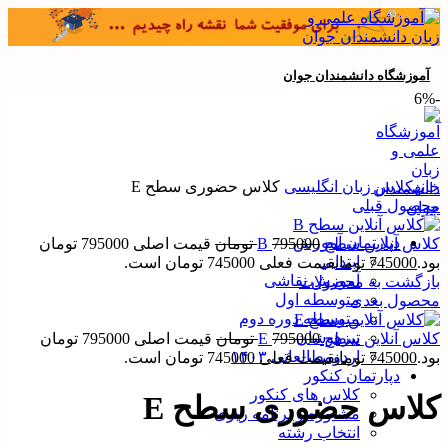
02155956194
آموزشگاه دانشمندان جوان
-6%
بزرگنمایی تصویر
خانه
کلاس زبان انگلیسی
کلاس حضوری سطح E
محصول قبلی
دپارتمان آموزش
کلاس آنلاین سطح B
795000
تومان
قیمت اصلی 795000 تومان
ابتدایی
بود.
745000
تومان
قیمت فعلی 745000 تومان است.
آموزش نقاشی
بازگشت به محصولات
متوسطه اول
محصول بعدی
متوسطه دوره دوم
تیزهوشان
کلاس آنلاین سطح E
795000
تومان
قیمت اصلی 795000 تومان
اردومطالعاتی ۱۴۰۳
بود.
745000
تومان
قیمت فعلی 745000 تومان است.
دپارتمان کنکور
کلاس های کنکور
کلاس حضوری سطح E
مشاوره و برنامه ریزی
انتخاب رشته