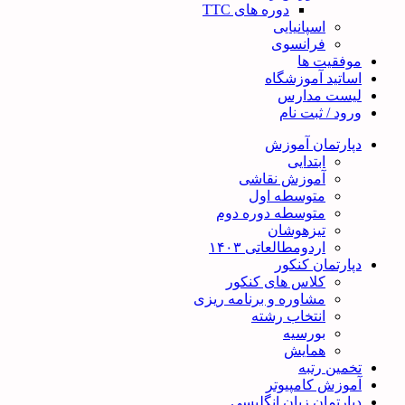
دوره های TTC
اسپانیایی
فرانسوی
موفقیت ها
اساتید آموزشگاه
لیست مدارس
ورود / ثبت نام
دپارتمان آموزش
ابتدایی
آموزش نقاشی
متوسطه اول
متوسطه دوره دوم
تیزهوشان
اردومطالعاتی ۱۴۰۳
دپارتمان کنکور
کلاس های کنکور
مشاوره و برنامه ریزی
انتخاب رشته
بورسیه
همایش
تخمین رتبه
آموزش کامپیوتر
دپارتمان زبان انگلیسی