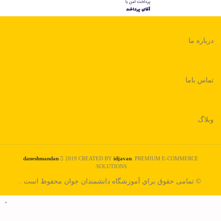
درباره ما
تماس باما
وبلاگ
daneshmandan
2019 CREATED BY
idjavan
. PREMIUM E-COMMERCE
SOLUTIONS.
© تمامی حقوق براي آموزشگاه دانشمندان جوان محفوظ است .
خانه