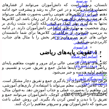
بورسیه
تابستان، زمانی است که دانش‌آموزان می‌توانند از فشارهای
همایش
تحصیلی فاصله بگیرند و در عین حال به رشد و پیشرفت خود ادامه
تخمین رتبه
دهند. شرکت در کلاس‌های تقویتی ریاضی به‌صورت هفتگی می‌تواند
آموزش کامپیوتر
یک فرصت بی‌نظیر برای بهره‌برداری از این زمان باشد. این کلاس‌ها
دپارتمان زبان انگلیسی
نه‌تنها به یادگیری بهتر کمک می‌کنند، بلکه تأثیرات مثبت زیادی بر
ورود زبان آموزان و اساتید
روی شخصیت و مهارت‌های اجتماعی دانش‌آموزان دارند. در ادامه
وبینار آموزشگاه
به بررسی جامع‌تری از مزایای این کلاس‌ها برای شما دانشمندان
آموزش زبان انگلیسی
جوانی های عزیز می‌پردازیم و هر بخش را با مثال ‌های جذاب،
دوره های TTC
کاربردی‌تر می‌کنیم.
اسپانیایی
فرانسوی
1. تقویت پایه‌های ریاضی
موفقیت ها
اساتید آموزشگاه
لیست مدارس
کلاس‌های تقویتی فرصتی عالی برای مرور و تقویت مفاهیم پایه‌ای
ورود / ثبت نام
ریاضی هستند. این پایه‌ها شامل جمع و تفریق، ضرب و تقسیم، و
مفاهیم اولیه هندسه و جبر می‌شود.
منو
فرض کنید دانش‌آموزی در یادگیری جمع و تفریق دچار مشکل است.
در یک کلاس تقویتی، معلم می‌تواند با استفاده از بازی‌های آموزشی،
این مفاهیم را به‌صورت عملی و جذاب آموزش دهد. به‌عنوان مثال،
آموزشگاه علمی وزبان دانشمندان جوان
با استفاده از حبوبات یا اشیای کوچک، دانش‌آموزان می‌توانند جمع و
تفریق را با دیدن و لمس کردن یاد بگیرند. این روش عملی باعث
می‌شود که دانش‌آموزان بهتر و سریع‌تر مفاهیم را درک کنند.