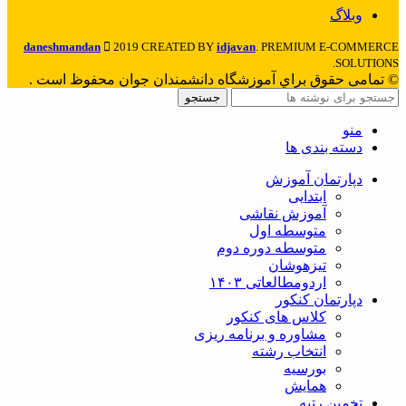
وبلاگ
daneshmandan
2019 CREATED BY
idjavan
. PREMIUM E-COMMERCE
SOLUTIONS.
© تمامی حقوق براي آموزشگاه دانشمندان جوان محفوظ است .
جستجو
منو
دسته بندی ها
دپارتمان آموزش
ابتدایی
آموزش نقاشی
متوسطه اول
متوسطه دوره دوم
تیزهوشان
اردومطالعاتی ۱۴۰۳
دپارتمان کنکور
کلاس های کنکور
مشاوره و برنامه ریزی
انتخاب رشته
بورسیه
همایش
تخمین رتبه