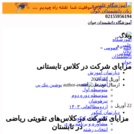
02155956194
آموزشگاه دانشمندان جوان
وبلاگ
خانه
»
عمومی
»
عمومی
مزایای شرکت در کلاس تابستانی
دپارتمان آموزش
ابتدایی
آوریل 22, 2025
آموزش نقاشی
ارسال توسط
نوشين نيك پي
متوسطه اول
متوسطه دوره دوم
تیزهوشان
22
آوریل
اردومطالعاتی ۱۴۰۳
دپارتمان کنکور
مزایای شرکت در کلاس‌های تقویتی ریاضی
کلاس های کنکور
مشاوره و برنامه ریزی
در تابستان
انتخاب رشته