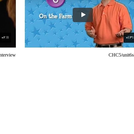
nterview
CHC5/unit6s