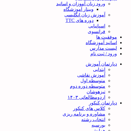
ورود زبان آموزان و اساتید
وبینار آموزشگاه
آموزش زبان انگلیسی
دوره های TTC
اسپانیایی
فرانسوی
موفقیت ها
اساتید آموزشگاه
لیست مدارس
ورود / ثبت نام
دپارتمان آموزش
ابتدایی
آموزش نقاشی
متوسطه اول
متوسطه دوره دوم
تیزهوشان
اردومطالعاتی ۱۴۰۳
دپارتمان کنکور
کلاس های کنکور
مشاوره و برنامه ریزی
انتخاب رشته
بورسیه
همایش