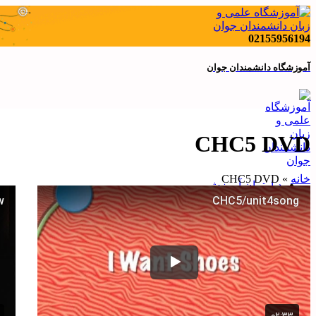
02155956194
آموزشگاه دانشمندان جوان
CHC5 DVD
خانه
»
CHC5 DVD
دپارتمان آموزش
ابتدایی
آموزش نقاشی
متوسطه اول
متوسطه دوره دوم
تیزهوشان
اردومطالعاتی ۱۴۰۳
دپارتمان کنکور
کلاس های کنکور
مشاوره و برنامه ریزی