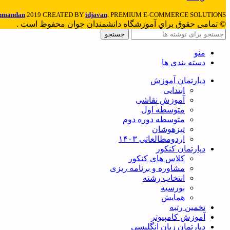
hmandan
2019 CREATED BY
idjavan
. PREMIUM E-COMMERCE SOLUTIONS.
© تمامی حقوق براي آموزشگاه دانشمندان جوان محفوظ است .
جستجو
منو
دسته بندی ها
دپارتمان آموزش
ابتدایی
آموزش نقاشی
متوسطه اول
متوسطه دوره دوم
تیزهوشان
اردومطالعاتی ۱۴۰۳
دپارتمان کنکور
کلاس های کنکور
مشاوره و برنامه ریزی
انتخاب رشته
بورسیه
همایش
تخمین رتبه
آموزش کامپیوتر
دپارتمان زبان انگلیسی