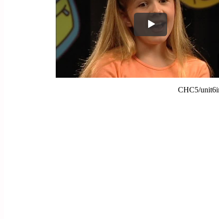
CHC5/unit6i