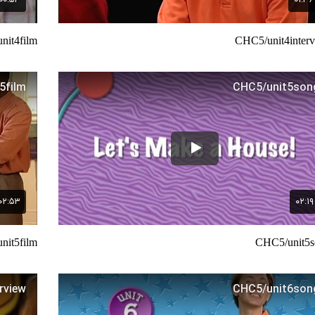
nit4film
CHC5/unit4inter
nit5film
CHC5/unit5s